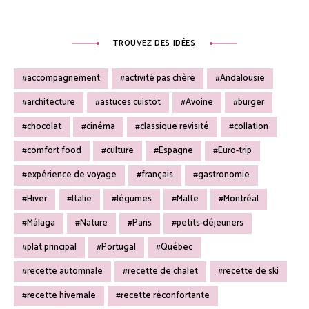
TROUVEZ DES IDÉES
accompagnement
activité pas chère
Andalousie
architecture
astuces cuistot
Avoine
burger
chocolat
cinéma
classique revisité
collation
comfort food
culture
Espagne
Euro-trip
expérience de voyage
français
gastronomie
Hiver
Italie
légumes
Malte
Montréal
Málaga
Nature
Paris
petits-déjeuners
plat principal
Portugal
Québec
recette automnale
recette de chalet
recette de ski
recette hivernale
recette réconfortante