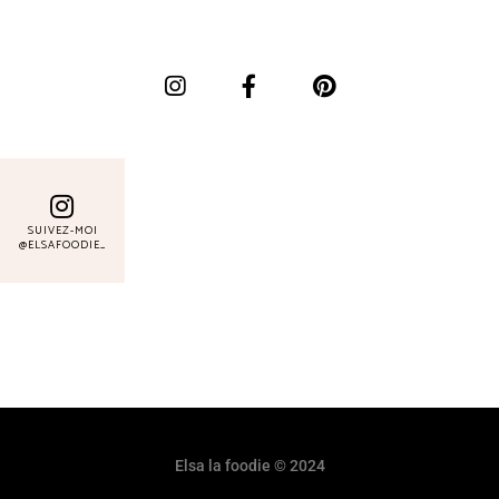
SUIVEZ-MOI
@ELSAFOODIE_
Elsa la foodie © 2024